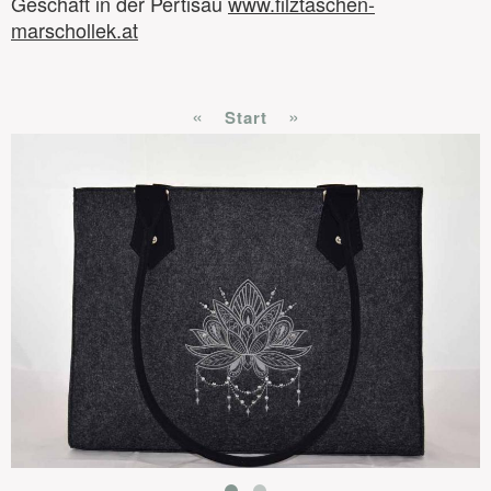
Geschäft in der Pertisau
www.filztaschen-
marschollek.at
«
»
Start