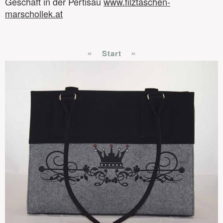
Geschäft in der Pertisau
www.filztaschen-
marschollek.at
«
»
Start