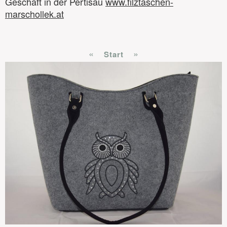
Geschäft in der Pertisau
www.filztaschen-
marschollek.at
«
»
Start