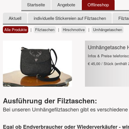
Startseite
Angebote
Offlineshop
Aktuell
individuelle Stickereien auf Filztaschen
Filzt
Alle Produkte
|
Filztaschen
|
Hirschmotive
|
Umhängetaschen
Umhängetasche Hi
Infos & Preise telefonis
€ 45,00 / Stück (enthäl
Ausführung der Filztaschen:
Bei unseren Umhängefilztaschen gibt es verschiedene 
Egal ob Endverbraucher oder Wiederverkäufer - wir