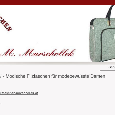
Schn
Modische Filztaschen für modebewusste Damen
ilztaschen-marschollek.at
r